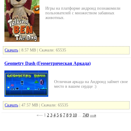
Игры на платформе андроид познакомили
пользователей с множеством забавных
животных.
Скачать
| 8.57 MB | Скачали: 65535
Geometry Dash (Геометрическая Аркада)
Отличная аркада на Андроид займет свое
место в вашем сердце :)
Скачать
| 47.57 MB | Скачали: 65535
«—
1
2
3
4
5
6
7
8
9
10
...
749
—»