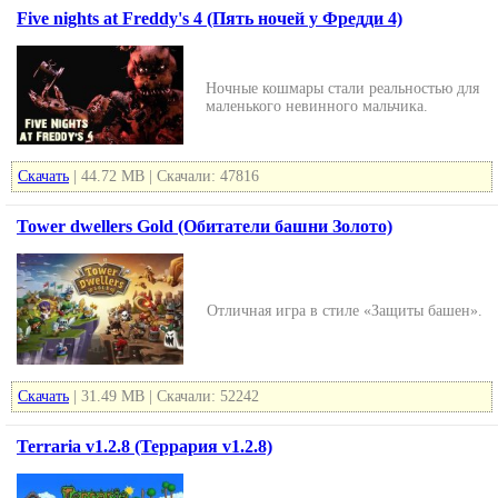
Five nights at Freddy's 4 (Пять ночей у Фредди 4)
Ночные кошмары стали реальностью для
маленького невинного мальчика.
Скачать
| 44.72 MB | Скачали: 47816
Tower dwellers Gold (Обитатели башни Золото)
Отличная игра в стиле «Защиты башен».
Скачать
| 31.49 MB | Скачали: 52242
Terraria v1.2.8 (Террария v1.2.8)