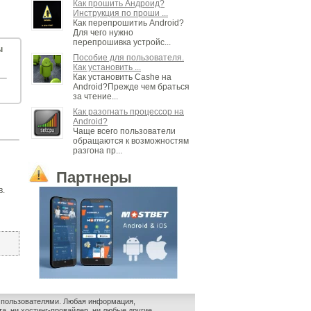
Как прошить Андроид?
Инструкция по проши ...
Как перепрошитиь Android?
Для чего нужно
перепрошивка устройс...
ы
Пособие для пользователя.
Как установить ...
Как установить Cashe на
Android?Прежде чем браться
за чтение...
Как разогнать процессор на
Android?
Чаще всего пользователи
обращаются к возможностям
разгона пр...
Партнеры
в.
и пользователями. Любая информация,
а, ни хостинг-провайдер, ни любые другие