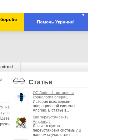
?
х борьбе
Помочь Украине!
ndroid
м
Статьи
ОС Android - история и
хронология операц ...
История всех версий
операционной системы
гр на
Android. В статье в...
ы для
Как переустановить
айдете
Андроид?
рузки
Для чего нужна
переустановка системы? В
данном случае стоит ...