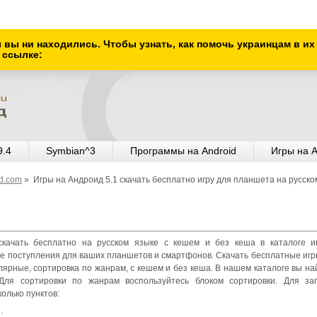
ы вы ни находились. Чтобы узнать, как помочь украинцам в и
 ссылке:
9.4
Symbian^3
Программы на Android
Игры на A
od.com
»
Игры на Андроид 5.1 скачать бесплатно игру для планшета на русско
качать бесплатно на русском языке с кешем и без кеша в каталоге и
е поступления для ваших планшетов и смартфонов. Скачать бесплатные игр
улярные, сортировка по жанрам, с кешем и без кеша. В нашем каталоге вы н
Для сортировки по жанрам воспользуйтесь блоком сортировки. Для заг
олько пунктов:
;