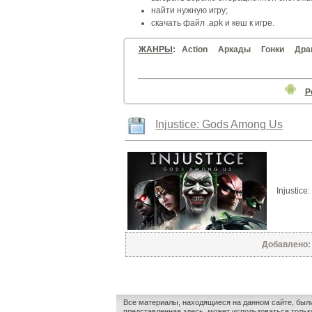
найти нужную игру;
скачать файл .apk и кеш к игре.
ЖАНРЫ
:
Action
Аркады
Гонки
Дра
Р
Injustice: Gods Among Us
Injustic
Добавлено: 
Все материалы, находящиеся на данном сайте, был
представленная здесь, может использоваться только