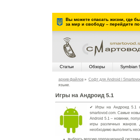
Вы можете спасать жизни, где б
за мир и свободу – перейдите по
Статьи
Обзоры
Symbian 
архив файлов
»
Cофт для Android | Smartov
языке
.
Игры на Андроид 5.1
✔ Игры на Андроид 5.1 с
smartovod.com. Самые новы
Android 5.1 – новинки, поп
игры различных жанров. 
необходимо выполнить неск
выбрать версию операционной системы