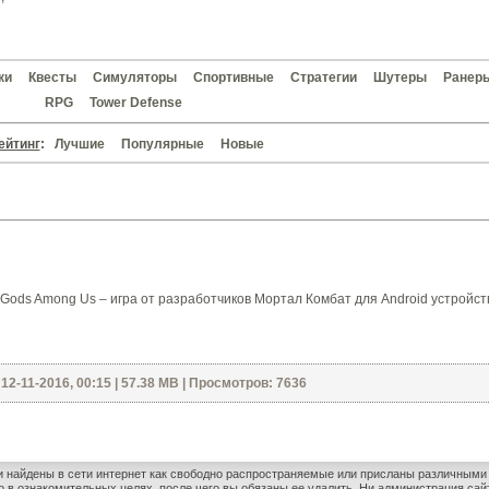
ки
Квесты
Симуляторы
Спортивные
Стратегии
Шутеры
Ранер
RPG
Tower Defense
ейтинг
:
Лучшие
Популярные
Новые
e: Gods Among Us – игра от разработчиков Мортал Комбат для Android устройст
12-11-2016, 00:15 | 57.38 MB | Просмотров: 7636
и найдены в сети интернет как свободно распространяемые или присланы различным
 в ознакомительных целях, после чего вы обязаны ее удалить. Ни администрация сайт