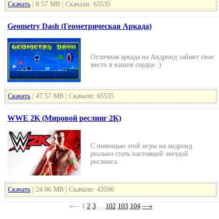
Скачать
| 8.57 MB | Скачали: 65535
Geometry Dash (Геометрическая Аркада)
Отличная аркада на Андроид займет свое
место в вашем сердце :)
Скачать
| 47.57 MB | Скачали: 65535
WWE 2K (Мировой реслинг 2К)
С помощью этой игры на андроид
реально стать настоящей звездой
реслинга.
Скачать
| 24.96 MB | Скачали: 43596
«—
1
2
3
...
102
103
104
—»