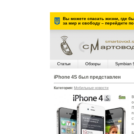
Вы можете спасать жизни, где б
за мир и свободу – перейдите по
Статьи
Обзоры
Symbian 
iPhone 4S был представлен
Категория:
Мобильные новости
В
о
П
п
с
н
Б