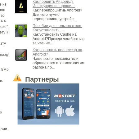
Как прошить Андроид?
e из
Инструкция по проши ...
фон
Как перепрошитиь Android?
Для чего нужно
 во
перепрошивка устройс...
14.4
Пособие для пользователя.
езе”.
Как установить ...
werVR
Как установить Cashe на
Android?Прежде чем браться
за чтение...
 эту
Как разогнать процессор на
Android?
между
Чаще всего пользователи
обращаются к возможностям
разгона пр...
м 8Mp
Партнеры
го
ли
арии.