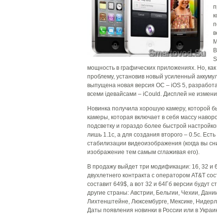
п
к
п
в
М
В
S
мощность в графических приложениях. Но, как
проблему, установив новый усиленный аккуму
выпущена новая версия ОС – iOS 5, разработа
всеми iдевайсами – iCould. Дисплей не измен
Новинка получила хорошую камеру, которой б
камеры, которая включает в себя массу навор
подсветку и гораздо более быстрой настройко
лишь 1.1с, а для создания второго – 0.5с. Ес
стабилизации видеоизображения (когда вы сн
изображение тем самым сглаживая его).
В продажу выйдет три модификации: 16, 32 и 
двухлетнего контракта с оператором AT&T сос
составит 649$, а вот 32 и 64Гб версии будут 
другие страны: Австрии, Бельгии, Чехии, Дани
Лихтенштейне, Люксембурге, Мексике, Нидерл
Даты появления новинки в России или в Украин