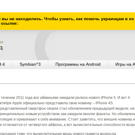
ы вы ни находились. Чтобы узнать, как помочь украинцам в и
 ссылке:
9.4
Symbian^3
Программы на Android
Игры на A
 течении 2011 года все айманьяки ожидали релиза нового iPhone 5. И вот 4
ктября Apple официально представила свою новинку – iPhone 4S.
редставленный смартфон скорее стал обновлением предыдущей модели, н
ринципиально новым устройством, как ожидали многие фанаты. Но обновлен
тоящие и привлекают к себе внимание. Стоит заметить, что внешне новинка 
е отличается от четвертого айфона, а вот вычислительные способности возр
лагодаря тому, что вычислительная мощь нового гаджета возросла,