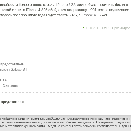
 приобрести более ранние версии.
iPhone 3GS
можно будет получить бесплатн
отовой связи, а iPhone 4 8Гб обойдется американцу в 99$ тоже с подписание
 модель позапрошлого года будет стоить $375, а
iPhone 4
- $549.
7-10-2011, 13:18 | Просмотров
о представлены
ысяч Galaxy S II
в
 9.4
от Samsung
л представлен":
и найдены в сети интернет как свободно распространяемые или присланы различным
 в ознакомительных целях, после чего вы обязаны ее удалить. Ни администрация сайт
ание материалов данного сайта. Входя на сайт вы автоматически соглашаетесь с дан