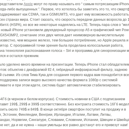
редставители
Apple
могут по праву называть его “ самым потрясающим iPhon
огда-либо выпущенных ”. Первое, что хотелось бы заметить это то, что смарт
оддерживает как CDMA, так и GSM/UMTS, что дает ему возможность работать
сех странах мира. Стоит сказать, что скорость передачи данных возросла до 
бит/с (HSPA), но все же некоторые надеялись на LTE. Теперь пара слов о “жел
 новый iPhone установили двухядерный процессор А5 и графический чип Po
GX543MP2, сочетание этих двух чипов дает неимоверную вычислительную
 известно, чем мощнее железо, тем большее потребление, но Apple решила и
лятор. С программной точки зрения была проделана колоссальная работа,
на технология распознавания голоса – Siri и программа для синхронизации 
ился и остался прежним.
ыло уделено много времени на презентации. Теперь iPhone стал обладателе
отов: объектив с диафрагмой f/2.4, гибридный инфракрасный фильтр, заднюю
й съемки. Из слов Тима Кука для создания первого кадра вам понадобится все
ть поддержка записи видео высокого качества формата 1080р с системой
имаете и при этом идете, система будет автоматически стабилизировать
64Гб (в черном и белом корпусах). Стоимость новинки в США с подписанием
тавит 199$, 299$ и 399$ соответственно. Без контракта стоимость 16Гб моде
стоить около 749$ и 849$. В конце октября смартфон поступит на продажу и в
и, Эстонии, Финляндии, Венгрии, Ирландии, Италии, Латвии, Литвы,
андах, Норвегии, Сингапуре, Словакии, Словении, Испании, Швеции и Швейц
е нет, да и не нужна – наши умельцы все равно достанут его и привезут нам!