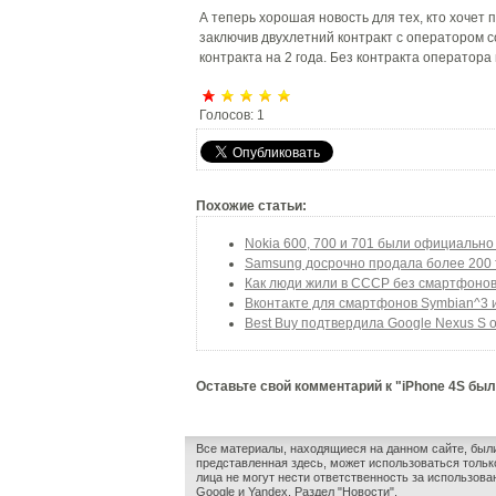
А теперь хорошая новость для тех, кто хочет
заключив двухлетний контракт с оператором с
контракта на 2 года. Без контракта оператора
Голосов:
1
Похожие статьи:
Nokia 600, 700 и 701 были официальн
Samsung досрочно продала более 200 т
Как люди жили в СССР без смартфоно
Вконтакте для смартфонов Symbian^3 и
Best Buy подтвердила Google Nexus S 
Оставьте свой комментарий к "iPhone 4S бы
Все материалы, находящиеся на данном сайте, был
представленная здесь, может использоваться только
лица не могут нести ответственность за использов
Google и Yandex. Раздел "
Новости
".