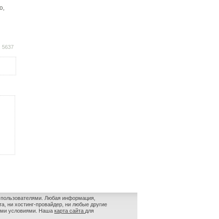
о,
: 5637
и пользователями. Любая информация,
а, ни хостинг-провайдер, ни любые другие
ными условиями.
Наша
карта сайта
для