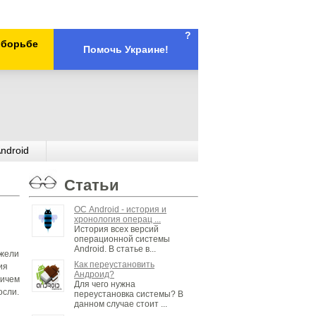
?
х борьбе
Помочь Украине!
ndroid
Статьи
ОС Android - история и
хронология операц ...
История всех версий
операционной системы
Android. В статье в...
ежели
Как переустановить
ия
Андроид?
ничем
Для чего нужна
осли.
переустановка системы? В
данном случае стоит ...