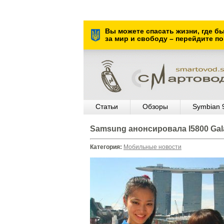
Вы можете спасать жизни, где б
за мир и свободу – перейдите по
Статьи
Обзоры
Symbian 
Samsung анонсировала I5800 Ga
Категория:
Мобильные новости