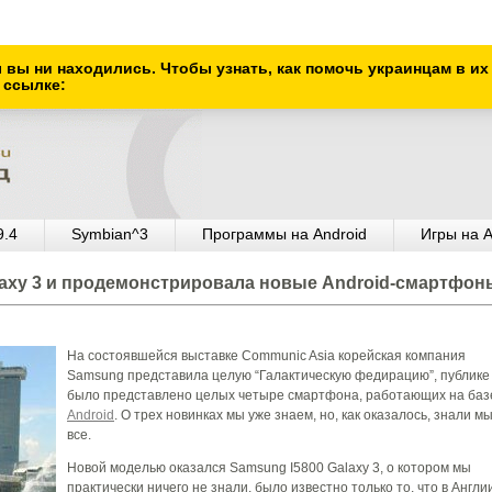
ы вы ни находились. Чтобы узнать, как помочь украинцам в и
 ссылке:
9.4
Symbian^3
Программы на Android
Игры на A
laxy 3 и продемонстрировала новые Android-смартфон
На состоявшейся выставке Communic Asia корейская компания
Samsung представила целую “Галактическую федирацию”, публике
было представлено целых четыре смартфона, работающих на ба
Android
. О трех новинках мы уже знаем, но, как оказалось, знали м
все.
Новой моделью оказался Samsung I5800 Galaxy 3, о котором мы
практически ничего не знали, было известно только то, что в Англи