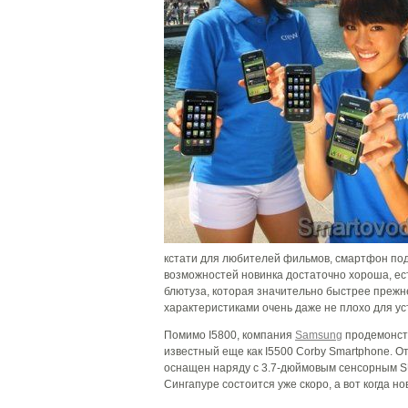
кстати для любителей фильмов, смартфон под
возможностей новинка достаточно хороша, ест
блютуза, которая значительно быстрее прежн
характеристиками очень даже не плохо для уст
Помимо I5800, компания
Samsung
продемонстр
известный еще как I5500 Corby Smartphone. От
оснащен наряду с 3.7-дюймовым сенсорным S
Сингапуре состоится уже скоро, а вот когда но