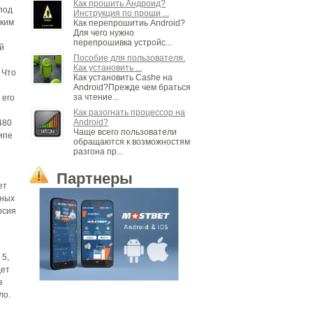
Как прошить Андроид?
 под
Инструкция по проши ...
ским
Как перепрошитиь Android?
Для чего нужно
перепрошивка устройс...
й
Пособие для пользователя.
Как установить ...
 Что
Как установить Cashe на
Android?Прежде чем браться
за чтение...
 его
Как разогнать процессор на
Android?
480
Чаще всего пользователи
ипе
обращаются к возможностям
разгона пр...
Партнеры
ет
вных
ерсия
 5,
дет
в
ло.