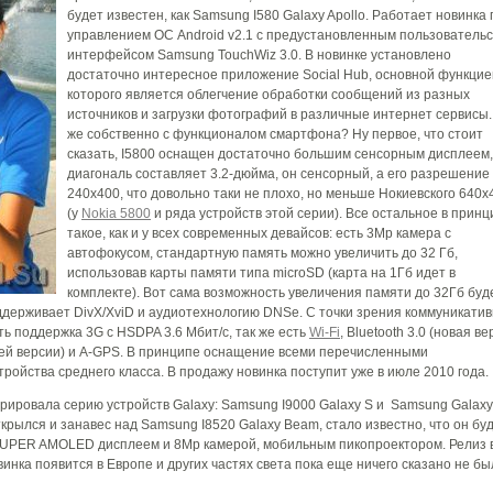
будет известен, как Samsung I580 Galaxy Apollo. Работает новинка
управлением ОС Android v2.1 с предустановленным пользователь
интерфейсом Samsung TouchWiz 3.0. В новинке установлено
достаточно интересное приложение Social Hub, основной функцие
которого является облегчение обработки сообщений из разных
источников и загрузки фотографий в различные интернет сервисы.
же собственно с функционалом смартфона? Ну первое, что стоит
сказать, I5800 оснащен достаточно большим сенсорным дисплеем,
диагональ составляет 3.2-дюйма, он сенсорный, а его разрешение
240х400, что довольно таки не плохо, но меньше Нокиевского 640х
(у
Nokia 5800
и ряда устройств этой серии). Все остальное в принц
такое, как и у всех современных девайсов: есть 3Mp камера с
автофокусом, стандартную память можно увеличить до 32 Гб,
использовав карты памяти типа microSD (карта на 1Гб идет в
комплекте). Вот сама возможность увеличения памяти до 32Гб буд
держивает DivX/XviD и аудиотехнологию DNSe. С точки зрения коммуникати
ь поддержка 3G c HSDPA 3.6 Мбит/с, так же есть
Wi-Fi
, Bluetooth 3.0 (новая в
ей версии) и A-GPS. В принципе оснащение всеми перечисленными
ройства среднего класса. В продажу новинка поступит уже в июле 2010 года.
ировала серию устройств Galaxy: Samsung I9000 Galaxy S и Samsung Galaxy
крылся и занавес над Samsung I8520 Galaxy Beam, стало известно, что он бу
UPER AMOLED дисплеем и 8Mp камерой, мобильным пикопроектором. Релиз 
винка появится в Европе и других частях света пока еще ничего сказано не бы