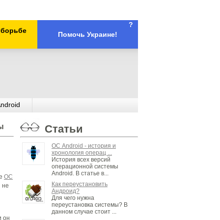
?
х борьбе
Помочь Украине!
ndroid
ы
Статьи
ОС Android - история и
хронология операц ...
История всех версий
операционной системы
Android. В статье в...
зе
ОС
Как переустановить
ы не
Андроид?
Для чего нужна
переустановка системы? В
данном случае стоит ...
и он