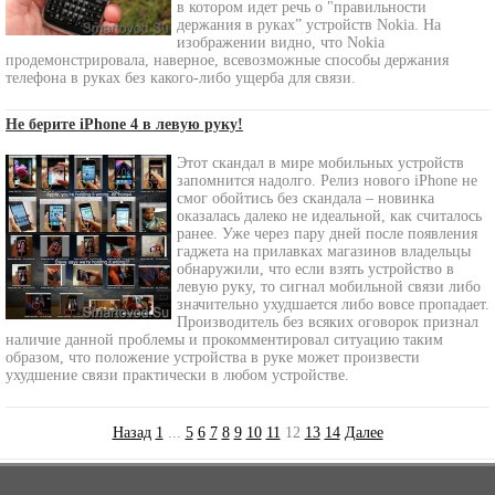
в котором идет речь о "правильности
держания в руках” устройств Nokia. На
изображении видно, что Nokia
продемонстрировала, наверное, всевозможные способы держания
телефона в руках без какого-либо ущерба для связи.
Не берите iPhone 4 в левую руку!
Этот скандал в мире мобильных устройств
запомнится надолго. Релиз нового iPhone не
смог обойтись без скандала – новинка
оказалась далеко не идеальной, как считалось
ранее. Уже через пару дней после появления
гаджета на прилавках магазинов владельцы
обнаружили, что если взять устройство в
левую руку, то сигнал мобильной связи либо
значительно ухудшается либо вовсе пропадает.
Производитель без всяких оговорок признал
наличие данной проблемы и прокомментировал ситуацию таким
образом, что положение устройства в руке может произвести
ухудшение связи практически в любом устройстве.
Назад
1
...
5
6
7
8
9
10
11
12
13
14
Далее