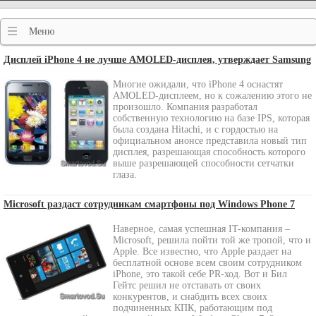
Меню
Дисплей iPhone 4 не лучше AMOLED-дисплея, утверждает Samsung
Многие ожидали, что iPhone 4 оснастят
AMOLED-дисплеем, но к сожалению этого не
произошло. Компания разработал
собственную технологию на базе IPS, которая
была создана Hitachi, и с гордостью на
официальном анонсе представила новый тип
дисплея, разрешающая способность которого
выше разрешающей способности сетчатки
глаза.
Microsoft раздаст сотрудникам смартфоны под Windows Phone 7
Наверное, самая успешная IT-компания –
Microsoft, решила пойти той же тропой, что и
Apple. Все известно, что Apple раздает на
бесплатной основе всем своим сотрудником
iPhone, это такой себе PR-ход. Вот и Бил
Гейтс решил не отставать от своих
конкурентов, и снабдить всех своих
подчиненных КПК, работающим под