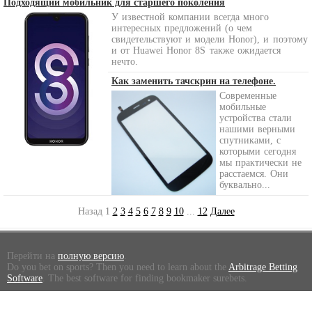
Подходящий мобильник для старшего поколения
У известной компании всегда много
интересных предложений (о чем
свидетельствуют и модели Honor), и поэтому
и от Huawei Honor 8S
также ожидается
нечто.
Как заменить тачскрин на телефоне.
Современные
мобильные
устройства стали
нашими верными
спутниками, с
которыми сегодня
мы практически не
расстаемся. Они
буквально...
Назад
1
2
3
4
5
6
7
8
9
10
...
12
Далее
Перейти на
полную версию
.
Do you bet on sports? Then you need to learn about the
Arbitrage Betting
Software
. The best software for finding bookmaker surebets.