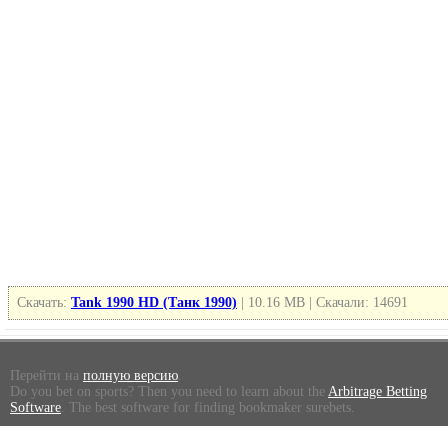
Скачать:
Tank 1990 HD (Танк 1990)
| 10.16 MB | Скачали: 14691
Перейти на
полную версию
.
Do you bet on sports? Then you need to learn about the
Arbitrage Betting
Software
. The best software for finding bookmaker surebets.