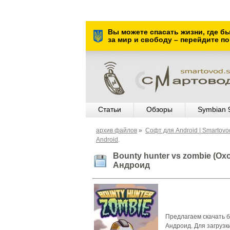
Вы можете спасать жизни, где б
за мир и свободу – перейдите по
Статьи
Обзоры
Symbian 
архив файлов
»
Cофт для Android | Smartov
Android
.
Bounty hunter vs zombie (О
Андроид
Предлагаем скачать б
Андроид. Для загрузки