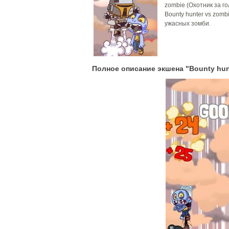
zombie (Охотник за г
Bounty hunter vs zomb
ужасных зомби.
Полное описание экшена "Bounty hun