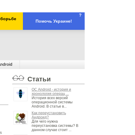
?
х борьбе
Помочь Украине!
ndroid
Статьи
ОС Android - история и
хронология операц ...
История всех версий
операционной системы
Android. В статье в...
Как переустановить
Андроид?
Для чего нужна
переустановка системы? В
данном случае стоит ...
vs