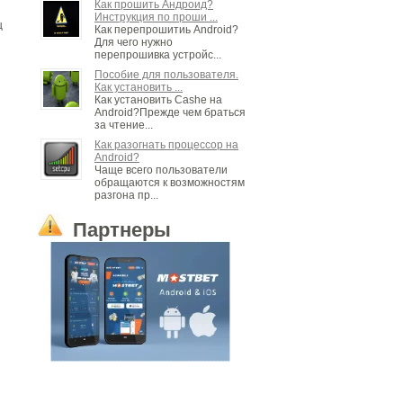
Как прошить Андроид?
Инструкция по проши ...
щ
Как перепрошитиь Android?
Для чего нужно
перепрошивка устройс...
Пособие для пользователя.
Как установить ...
Как установить Cashe на
Android?Прежде чем браться
за чтение...
Как разогнать процессор на
Android?
Чаще всего пользователи
обращаются к возможностям
разгона пр...
Партнеры