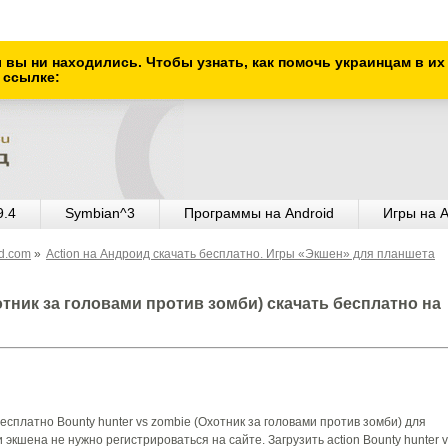
ы вы ни находились. Чтобы узнать, как помочь украинцам в и
 ссылке:
9.4
Symbian^3
Программы на Android
Игры на A
od.com
»
Action на Андроид скачать бесплатно. Игры «Экшен» для планшета
хотник за головами против зомби) скачать бесплатно на
есплатно Bounty hunter vs zombie (Охотник за головами против зомби) для
 экшена не нужно регистрироваться на сайте. Загрузить action Bounty hunter 