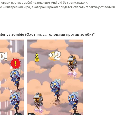
оловами против зомби) на планшет Android без регистрации.
ie – интересная игра, в которой игрокам придется спасать галактику от полчи
ter vs zombie (Охотник за головами против зомби)"