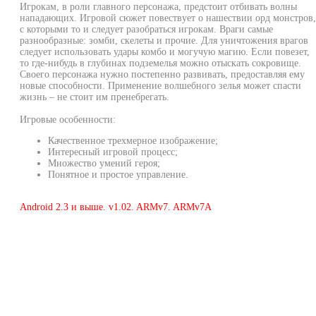
Игрокам, в роли главного персонажа, предстоит отбивать волны
нападающих. Игровой сюжет повествует о нашествии орд монстров,
с которыми то и следует разобраться игрокам. Враги самые
разнообразные: зомби, скелеты и прочие. Для уничтожения врагов
следует использовать удары комбо и могучую магию. Если повезет,
то где-нибудь в глубинах подземелья можно отыскать сокровище.
Своего персонажа нужно постепенно развивать, предоставляя ему
новые способности. Применение волшебного зелья может спасти
жизнь – не стоит им пренебрегать.
Игровые особенности:
Качественное трехмерное изображение;
Интересный игровой процесс;
Множество умений героя;
Понятное и простое управление.
Android 2.3 и выше. v1.02. ARMv7. ARMv7A