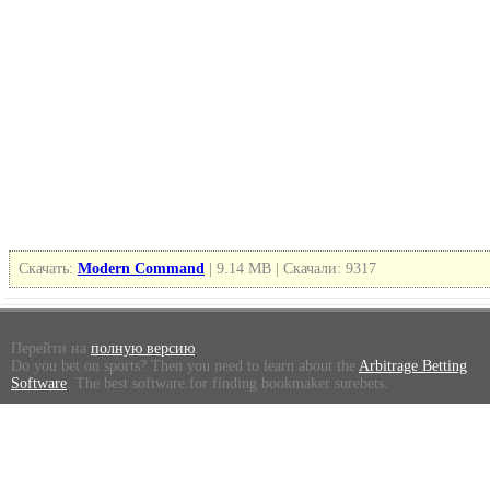
Скачать:
Modern Command
| 9.14 MB | Скачали: 9317
Перейти на
полную версию
.
Do you bet on sports? Then you need to learn about the
Arbitrage Betting
Software
. The best software for finding bookmaker surebets.