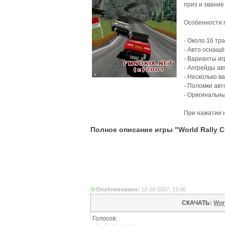
приз и звание
Особенности 
- Около 16 тра
- Авто оснащё
- Варианты иг
- Апгрейды ав
- Несколько в
- Поломки авт
- Оригинальны
При нажатии н
Полное описание игры "World Rally 
Опубликовано:
12-10-2007, 13:06
СКАЧАТЬ:
Wor
Голосов: