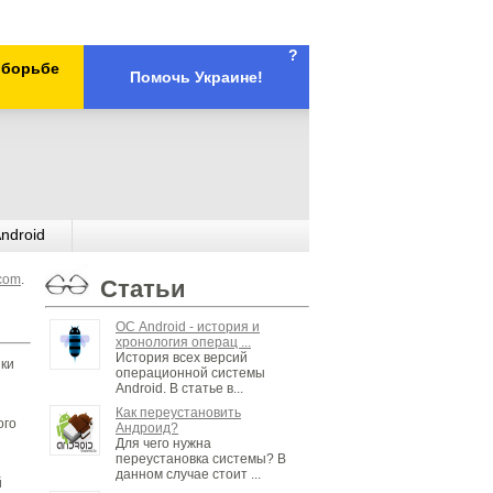
?
х борьбе
Помочь Украине!
ndroid
.com
.
Статьи
ОС Android - история и
хронология операц ...
История всех версий
зки
операционной системы
Android. В статье в...
Как переустановить
ого
Андроид?
Для чего нужна
переустановка системы? В
данном случае стоит ...
й