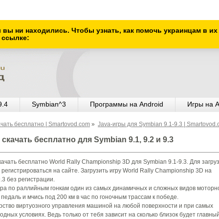
ы вы ни находились. Чтобы узнать, как помочь украинцам в и
 ссылке:
9.4
Symbian^3
Программы на Android
Игры на A
ачать бесплатно | Smartovod.com
»
Java-игры для Symbian 9.1-9.3 | Smartovod
скачать бесплатно для Symbian 9.1, 9.2 и 9.3
ачать бесплатно World Rally Championship 3D для Symbian 9.1-9.3. Для загру
 регистрироваться на сайте. Загрузить игру World Rally Championship 3D на
.3 без регистрации.
ра по раллийным гонкам один из самых динамичных и сложных видов моторн
 педаль и мчись под 200 км в час по гоночным трассам к победе.
рство виртуозного управления машиной на любой поверхности и при самых
одных условиях. Ведь только от тебя зависит на сколько близок будет главны