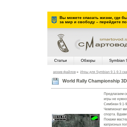
Вы можете спасать жизни, где б
за мир и свободу – перейдите по
Статьи
Обзоры
Symbian 
архив файлов
»
Игры для Symbian 9.1-9.3 ск
World Rally Championship 3D 
Предлагаем ск
игры не нужно
Симбиан 9.1-9
Чемпионат ми
спорта. Вдави
Покажи масте
капризных пог