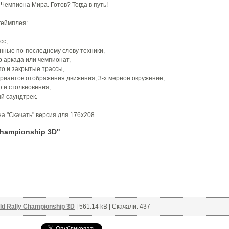
 Чемпиона Мира. Готов? Тогда в путь!
геймплея:
сс,
нные по-последнему слову техники,
р аркада или чемпионат,
то и закрытые трассы,
ариантов отображения движения, 3-х мерное окружение,
о и столкновения,
й саундтрек.
а "Скачать" версия для 176x208
Championship 3D"
ld Rally Championship 3D
| 561.14 kB | Скачали: 437