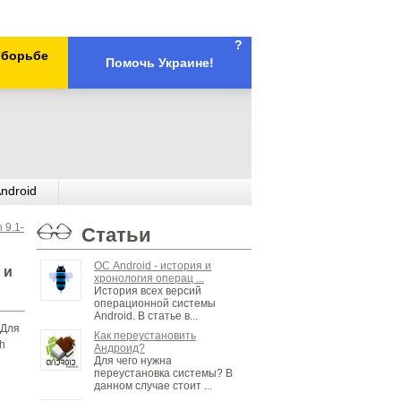
?
х борьбе
Помочь Украине!
ndroid
 9.1-
Статьи
ОС Android - история и
 и
хронология операц ...
История всех версий
операционной системы
Android. В статье в...
 Для
Как переустановить
h
Андроид?
Для чего нужна
переустановка системы? В
данном случае стоит ...