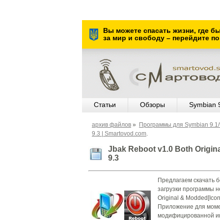
Вы можете спасать жизни, где б
за мир и свободу – перейдите по
Статьи
Обзоры
Symbian 
архив файлов
»
Программы для Symbian 9.1/9
9.3 | Smartovod.com
.
Jbak Reboot v1.0 Both Origin
9.3
Предлагаем скачать бе
загрузки программы н
Original & Modded[Icon
Приложение для момен
модифицированной ик