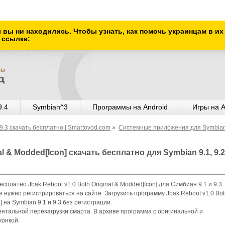
ы вы ни находились. Чтобы узнать, как помочь украинцам в и
 ссылке:
9.4
Symbian^3
Программы на Android
Игры на A
.3 скачать бесплатно | Smartovod.com
»
Системные приложения для Symbian
al & Modded[Icon] скачать бесплатно для Symbian 9.1, 9.2
сплатно Jbak Reboot v1.0 Both Original & Modded[Icon] для Симбиан 9.1 и 9.3.
е нужно регистрироваться на сайте. Загрузить программу Jbak Reboot v1.0 Bot
] на Symbian 9.1 и 9.3 без регистрации.
тальной перезагрузки смарта. В архиве программа с оригинальной и
онкой.