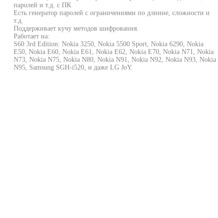
паролей и т.д. с ПК
Есть генератор паролей с ограничениями по длинне, сложности и
т.д.
Поддерживает кучу методов шифрования.
Работает на:
S60 3rd Edition: Nokia 3250, Nokia 5500 Sport, Nokia 6290, Nokia
E50, Nokia E60, Nokia E61, Nokia E62, Nokia E70, Nokia N71, Nokia
N73, Nokia N75, Nokia N80, Nokia N91, Nokia N92, Nokia N93, Nokia
N95, Samsung SGH-i520, и даже LG JoY.