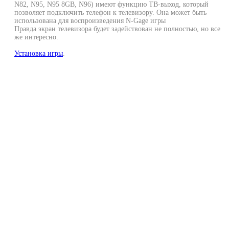
N82, N95, N95 8GB, N96) имеют функцию ТВ-выход, который
позволяет подключить телефон к телевизору. Она может быть
использована для воспроизведения N-Gage игры
Правда экран телевизора будет задействован не полностью, но все
же интересно.
Установка игры
.