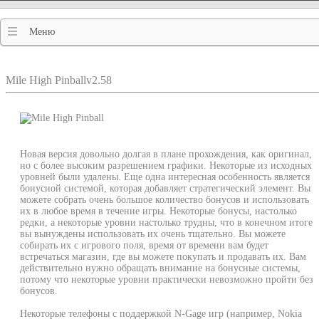
Меню
Mile High Pinballv2.58
Новая версия довольно долгая в плане прохождения, как оригинал,
но с более высоким разрешением графики. Некоторые из исходных
уровней были удалены. Еще одна интересная особенность является
бонусной системой, которая добавляет стратегический элемент. Вы
можете собрать очень большое количество бонусов и использовать
их в любое время в течение игры. Некоторые бонусы, настолько
редки, а некоторые уровни настолько трудны, что в конечном итоге
вы вынуждены использовать их очень тщательно. Вы можете
собирать их с игрового поля, время от времени вам будет
встречаться магазин, где вы можете покупать и продавать их. Вам
действительно нужно обращать внимание на бонусные системы,
потому что некоторые уровни практически невозможно пройти без
бонусов.
Некоторые телефоны с поддержкой N-Gage игр (например, Nokia