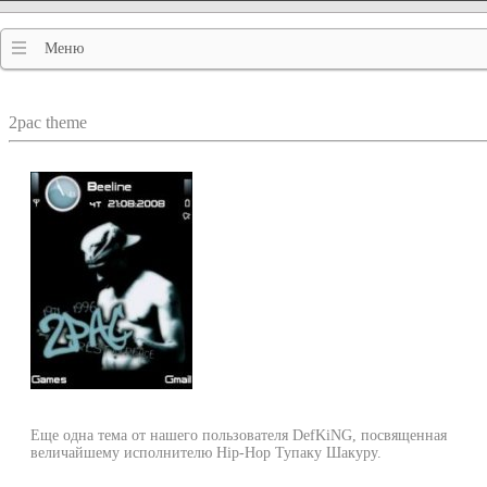
Меню
2pac theme
Еще одна тема от нашего пользователя DefKiNG, посвященная
величайшему исполнителю Hip-Hop Тупаку Шакуру.