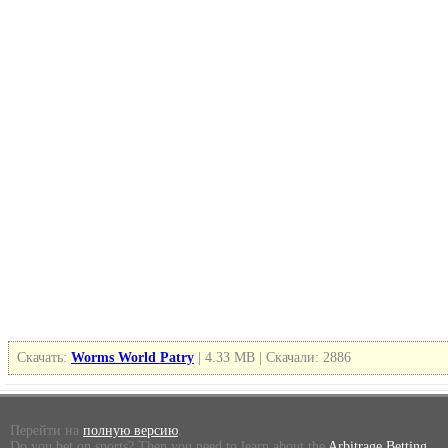
Скачать:
Worms World Patry
| 4.33 MB | Скачали: 2886
Перейти на
полную версию
.
Do you bet on sports? Then you need to learn about the
Arbitrage Betting