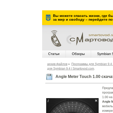
Вы можете спасать жизни, где б
за мир и свободу – перейдите по
Статьи
Обзоры
Symbian 
архив файлов
»
Программы для Symbian 9.4 
для Symbian 9.4 | Smartovod.com
.
Angle Meter Touch 1.00 скач
Предлаг
програм
1.00 на
Angle 
мобиль
измере