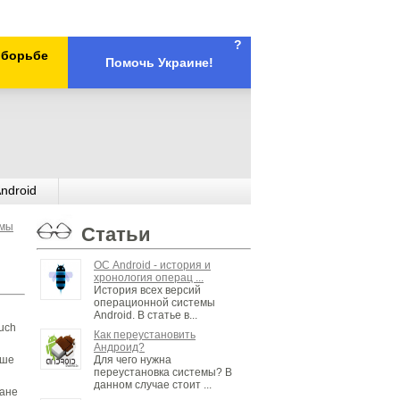
?
х борьбе
Помочь Украине!
ndroid
ммы
Статьи
ОС Android - история и
хронология операц ...
История всех версий
операционной системы
Android. В статье в...
uch
Как переустановить
Андроид?
аше
Для чего нужна
переустановка системы? В
данном случае стоит ...
ране