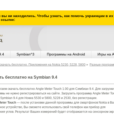
ы вы ни находились. Чтобы узнать, как помочь украинцам в и
 ссылке:
9.4
Symbian^3
Программы на Android
Игры на A
скачать бесплатно. Приложения на Nokia 5230, 5228, 5800
»
Разные програ
ать бесплатно на Symbian 9.4
аем скачать бесплатно Angle Meter Touch 1.00 для Симбиан 9.4. Для загрузки
мы не нужно регистрироваться на сайте. Загрузить программу Angle Meter To
 Symbian 9.4 для Нокиа 5530 и 5800, 5228 и 2530, без регистрации.
Meter Touch
— после установки данной программы для смартфонов Nokia в В
ное устройство, Вы сможете использовать свой телефон как прибор для
ния углов. Результат Ваших измерений будет отображается на сенсорном эк