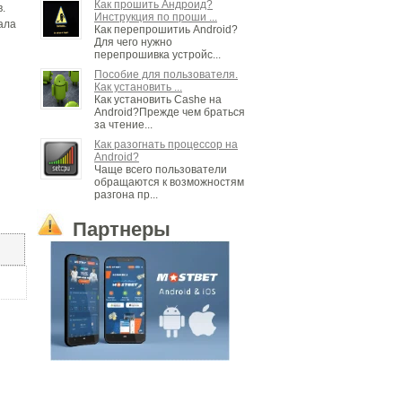
Как прошить Андроид?
.
Инструкция по проши ...
ала
Как перепрошитиь Android?
Для чего нужно
перепрошивка устройс...
Пособие для пользователя.
Как установить ...
Как установить Cashe на
Android?Прежде чем браться
за чтение...
Как разогнать процессор на
Android?
Чаще всего пользователи
обращаются к возможностям
разгона пр...
Партнеры