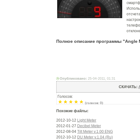
смартф
Исполь
отсчет
настро
телефо
отклон
Полное описание программы "Angle M
Опубликовано:
25-04-2011, 01:31
СКАЧАТЬ:
Голосов:
(голосов: 0)
Похожие файлы:
2012-10-12
Light Meter
2012-01-27
Decibel Meter
2012-08-04
Tilt Meter v.1.00 ENG
2012-10-12
DU Meter v.1.04 (Ru)