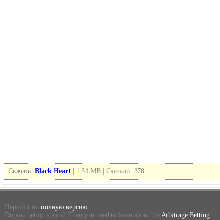
Скачать:
Black Heart
| 1.34 MB | Скачали: 378
Перейти на
полную версию
.
Do you bet on sports? Then you need to learn about the
Arbitrage Betting