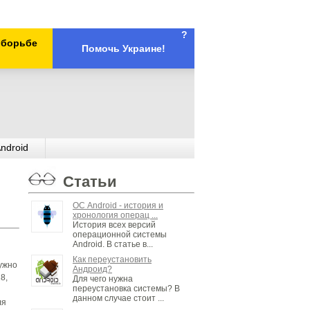
?
х борьбе
Помочь Украине!
ndroid
Статьи
ОС Android - история и
хронология операц ...
История всех версий
операционной системы
Android. В статье в...
Как переустановить
нужно
Андроид?
8,
Для чего нужна
переустановка системы? В
данном случае стоит ...
ля