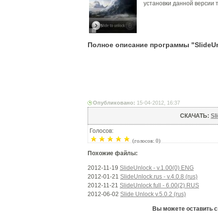
установки данной версии 
Полное описание программы "SlideUnlo
Опубликовано:
15-04-2012, 16:37
СКАЧАТЬ:
Sl
Голосов:
(голосов: 0)
Похожие файлы:
2012-11-19
SlideUnlock - v.1.00(0) ENG
2012-01-21
SlideUnlock.rus - v.4.0.8 (rus)
2012-11-21
SlideUnlock full - 6.00(2) RUS
2012-06-02
Slide Unlock v.5.0.2 (rus)
Вы можете оставить сво