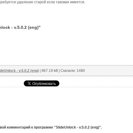
требуется удаление старой если таковая имеется.
ck - v.5.0.2 (eng)"
ideUnlock - v.5.0.2 (eng)
| 867.19 kB | Скачали: 1480
й комментарий к программе "SlideUnlock - v.5.0.2 (eng)".