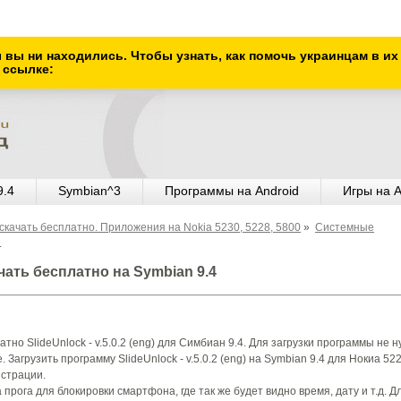
ы вы ни находились. Чтобы узнать, как помочь украинцам в и
 ссылке:
9.4
Symbian^3
Программы на Android
Игры на A
скачать бесплатно. Приложения на Nokia 5230, 5228, 5800
»
Системные
.
качать бесплатно на Symbian 9.4
тно SlideUnlock - v.5.0.2 (eng) для Симбиан 9.4. Для загрузки программы не 
 Загрузить программу SlideUnlock - v.5.0.2 (eng) на Symbian 9.4 для Нокиа 522
истрации.
 прога для блокировки смартфона, где так же будет видно время, дату и т.д. Д