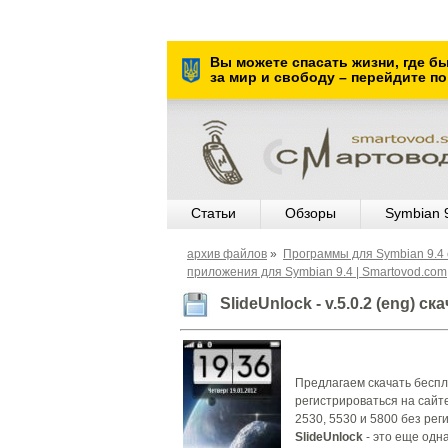
Вы можете спасать жизни, где б
за мир и свободу – перейдите по
Статьи
Обзоры
Symbian 
архив файлов
»
Программы для Symbian 9.4 
приложения для Symbian 9.4 | Smartovod.com
SlideUnlock - v.5.0.2 (eng) с
Предлагаем скачать беспла
регистрироваться на сайте.
2530, 5530 и 5800 без рег
SlideUnlock
- это еще одна