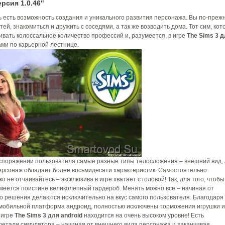
рсия 1.0.46"
 есть возможность создания и уникального развития персонажа. Вы по-преж
й, знакомиться и дружить с соседями, а так же возводить дома. Тот сим, кот
ивать колоссальное количество профессий и, разумеется, в игре
The Sims 3 
ми по карьерной лестнице.
распоряжении пользователя самые разные типы телосложения – внешний вид, 
 персонаж обладает более восьмидесяти характеристик. Самостоятельно
 не отчаивайтесь – эксклюзива в игре хватает с головой! Так, для того, чтобы
меется поистине великолепный гардероб. Менять можно все – начиная от
что решения делаются исключительно на вкус самого пользователя. Благодаря
й мобильной платформа андроид, полностью исключены торможения игрушки и
 игре
The Sims 3 для android
находится на очень высоком уровне! Есть
детали симулятора – начиная от внешнего вида персонажа и заканчивая