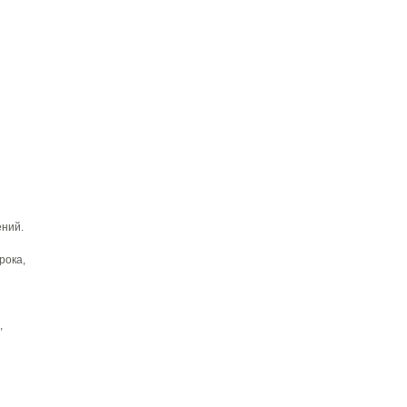
ений.
я
рока,
,