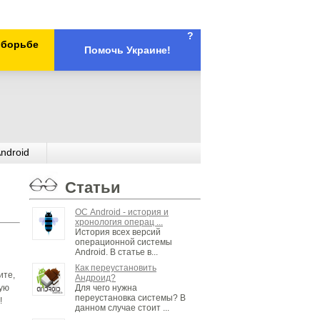
?
х борьбе
Помочь Украине!
ndroid
Статьи
ОС Android - история и
хронология операц ...
История всех версий
операционной системы
Android. В статье в...
Как переустановить
ите,
Андроид?
ную
Для чего нужна
переустановка системы? В
!
данном случае стоит ...