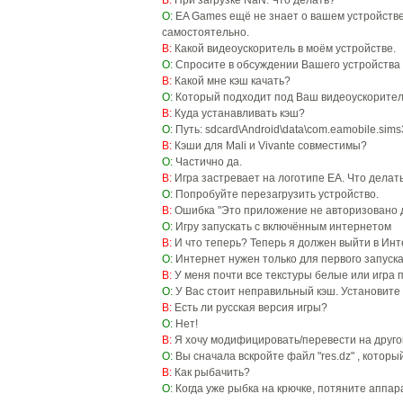
В:
При загрузке NaN. Что делать?
О:
EA Games ещё не знает о вашем устройстве 
самостоятельно.
В:
Какой видеоускоритель в моём устройстве.
О:
Спросите в обсуждении Вашего устройства 
В:
Какой мне кэш качать?
О:
Который подходит под Ваш видеоускорител
В:
Куда устанавливать кэш?
О:
Путь: sdcard\Android\data\com.eamobile.si
В:
Кэши для Mali и Vivante совместимы?
О:
Частично да.
В:
Игра застревает на логотипе EA. Что делат
О:
Попробуйте перезагрузить устройство.
В:
Ошибка "Это приложение не авторизовано д
О:
Игру запускать с включённым интернетом
В:
И что теперь? Теперь я должен выйти в Инте
О:
Интернет нужен только для первого запуска
В:
У меня почти все текстуры белые или игра п
О:
У Вас стоит неправильный кэш. Установите
В:
Есть ли русская версия игры?
О:
Нет!
В:
Я хочу модифицировать/перевести на другой
О:
Вы сначала вскройте файл "res.dz" , которы
В:
Как рыбачить?
О:
Когда уже рыбка на крючке, потяните аппара