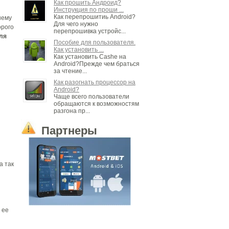
Как прошить Андроид?
Инструкция по проши ...
Как перепрошитиь Android?
нему
Для чего нужно
орого
перепрошивка устройс...
для
Пособие для пользователя.
Как установить ...
Как установить Cashe на
Android?Прежде чем браться
за чтение...
Как разогнать процессор на
Android?
Чаще всего пользователи
обращаются к возможностям
разгона пр...
Партнеры
а так
 ее