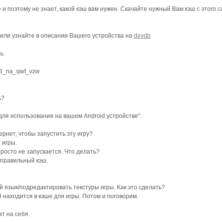
и поэтому не знает, какой кэш вам нужен. Скачайте нужный Вам кэш с этого с
или узнайте в описании Вашего устройства на
devdb
ь.
ms3_na_qwf_vzw
ь?
ля использования на вашем Android устройстве".
рнет, чтобы запустить эту игру?
 игры.
росто не запускается. Что делать?
 правильный кэш.
 язык/подредактировать текстуры игры. Как это сделать?
й находится в кэше для игры. Потом и поговорим.
т на себя.