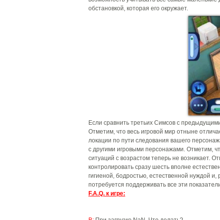
обстановкой, которая его окружает.
Если сравнить третьих Симсов с предыдущими
Отметим, что весь игровой мир отныне отлич
локации по пути следования вашего персонаж
с другими игровыми персонажами. Отметим, ч
ситуаций с возрастом теперь не возникает. О
контролировать сразу шесть вполне естестве
гигиеной, бодростью, естественной нуждой и,
потребуется поддерживать все эти показател
F.A.Q. к игре: