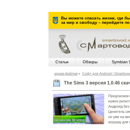
Вы можете спасать жизни, где б
за мир и свободу – перейдите по
Статьи
Обзоры
Symbian 
архив файлов
»
Cофт для Android | Smartov
The Sims 3 версия 1.0.46 ск
Предлагаем с
нужно регист
Андроид без
Ценитель си
он уже на м
игрушку для