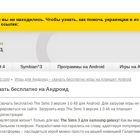
ы вы ни находились. Чтобы узнать, как помочь украинцам в и
 ссылке:
9.4
Symbian^3
Программы на Android
Игры на A
od.com
»
Игры для Андроид – скачать бесплатно игры на планшет Android
.
ачать бесплатно на Андроид
качать бесплатно The Sims 3 версия 1.0.46 для Android. Для загрузки игры не
рироваться на сайте. Загрузить игру The Sims 3 версия 1.0.46 на планшет
 регистрации.
муляторов жизни? Только для вас
The Sims 3 для samsung galaxy!
Как вы вид
обильном телефоне. Разработчики постарались на славу, адаптируя популяр
 платформы – насладиться игрой можно просто на вашей новенькой Галактике