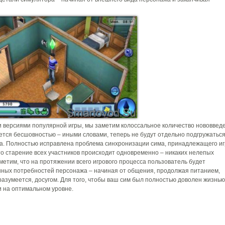
 версиями популярной игры, мы заметим колоссальное количество нововвед
ается бесшовностью – иными словами, теперь не будут отдельно подгружатьс
а. Полностью исправлена проблема синхронизации сима, принадлежащего иг
то старение всех участников происходит одновременно – никаких нелепых
тметим, что на протяжении всего игрового процесса пользователь будет
нных потребностей персонажа – начиная от общения, продолжая питанием,
 разумеется, досугом. Для того, чтобы ваш сим был полностью доволен жизнью
и на оптимальном уровне.