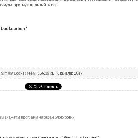
кумулятора, музыкальный плеер.
 Lockscreen"
:
Simply Lockscreen
| 366.39 kB | Скачали: 1647
яем виджеты программ на экран блокировки
 свой комментарий к программе "Simply Lockscreen".