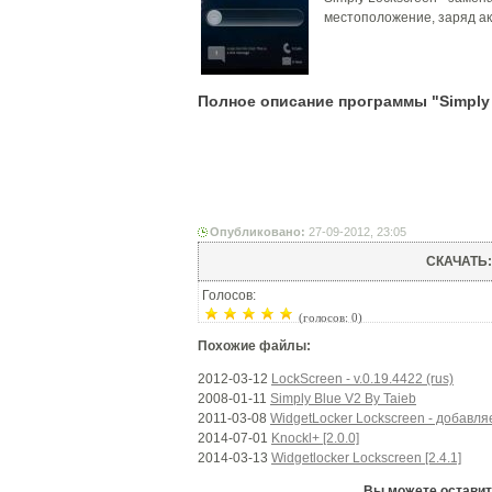
местоположение, заряд ак
Полное описание программы "Simply
Опубликовано:
27-09-2012, 23:05
СКАЧАТЬ
Голосов:
(голосов: 0)
Похожие файлы:
2012-03-12
LockScreen - v.0.19.4422 (rus)
2008-01-11
Simply Blue V2 By Taieb
2011-03-08
WidgetLocker Lockscreen - добавл
2014-07-01
Knockl+ [2.0.0]
2014-03-13
Widgetlocker Lockscreen [2.4.1]
Вы можете оставить