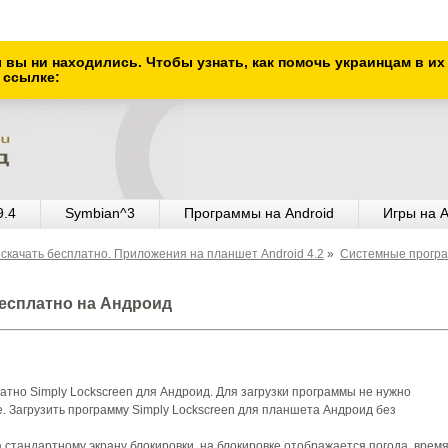
ы вы ни находились. Чтобы узнать, как помочь украинцам в и
 ссылке:
9.4
Symbian^3
Программы на Android
Игры на A
скачать бесплатно. Приложения на планшет Android 4.2
»
Системные прогр
бесплатно на Андроид
атно Simply Lockscreen для Андроид. Для загрузки программы не нужно
е. Загрузить программу Simply Lockscreen для планшета Андроид без
а стандартному экрану блокировки, на блокировке отображается погода, время