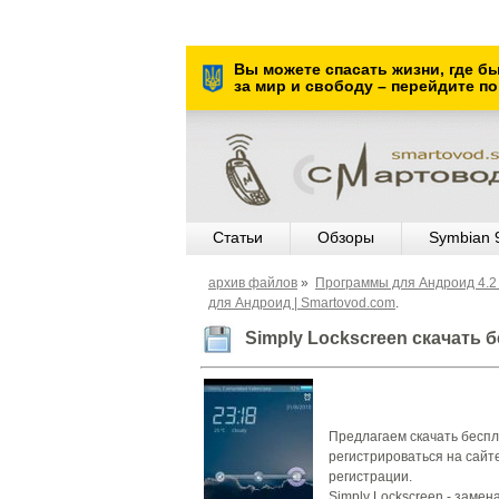
Вы можете спасать жизни, где б
за мир и свободу – перейдите по
Статьи
Обзоры
Symbian 
архив файлов
»
Программы для Андроид 4.2 
для Андроид | Smartovod.com
.
Simply Lockscreen скачать 
Предлагаем скачать беспл
регистрироваться на сайт
регистрации.
Simply Lockscreen - замен