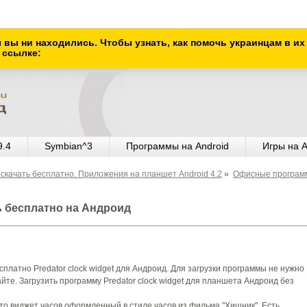
ы вы ни находились. Чтобы узнать, как помочь украинцам в и
 ссылке:
9.4
Symbian^3
Программы на Android
Игры на A
скачать бесплатно. Приложения на планшет Android 4.2
»
Офисные програм
ть бесплатно на Андроид
платно Predator clock widget для Андроид. Для загрузки программы не нужно
йте. Загрузить программу Predator clock widget для планшета Андроид без
- это виджет часов оформленный в стиле часов из фильма "Хищник". Есть