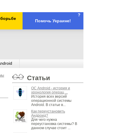
?
х борьбе
Помочь Украине!
ndroid
мы
Статьи
ОС Android - история и
хронология операц ...
История всех версий
операционной системы
Android. В статье в...
Как переустановить
Андроид?
Для чего нужна
переустановка системы? В
данном случае стоит ...