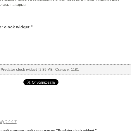
 часы на взрыв.
 clock widget "
:
Predator clock widget
| 2.89 MB | Скачали: 1181
) [2.9.9.7]
свой комментарий к программе "Predator clock widget ".