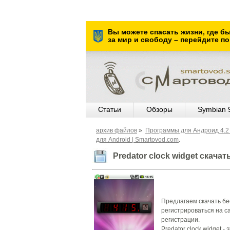
Вы можете спасать жизни, где б
за мир и свободу – перейдите по
Статьи
Обзоры
Symbian 
архив файлов
»
Программы для Андроид 4.2 
для Android | Smartovod.com
.
Predator clock widget скача
Предлагаем скачать бес
регистрироваться на са
регистрации.
Predator clock widget 