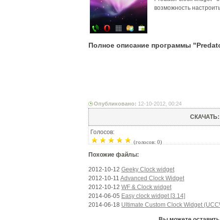
возможность настроить
Полное описание программы "Predator
Опубликовано:
12-10-2012, 00:24
СКАЧАТЬ
Голосов:
(голосов: 0)
Похожие файлы:
2012-10-12
Geeky Clock widget
2012-10-11
Advanced Clock Widget
2012-10-12
WF & Clock widget
2014-06-05
Easy clock widget [3.14]
2014-06-18
Ultimate Custom Clock Widget (UCCW
Вы можете оставить 