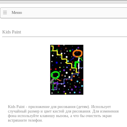
Меню
Kids Paint
Kids Paint - приложение для рисования (детям). Использует
случайный размер и цвет кистей для рисования. Для изменения
фона используйте клавишу вызова, а что бы очистить экран
встряхните телефон.