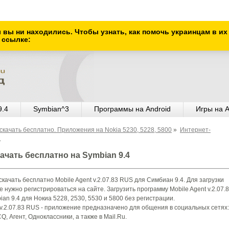
ы вы ни находились. Чтобы узнать, как помочь украинцам в и
 ссылке:
9.4
Symbian^3
Программы на Android
Игры на A
скачать бесплатно. Приложения на Nokia 5230, 5228, 5800
»
Интернет-
.
скачать бесплатно на Symbian 9.4
качать бесплатно Mobile Agent v.2.07.83 RUS для Симбиан 9.4. Для загрузки
 нужно регистрироваться на сайте. Загрузить программу Mobile Agent v.2.07.
an 9.4 для Нокиа 5228, 2530, 5530 и 5800 без регистрации.
 v.2.07.83 RUS - приложение предназначено для общения в социальных сетях:
CQ, Агент, Одноклассники, а также в Mail.Ru.