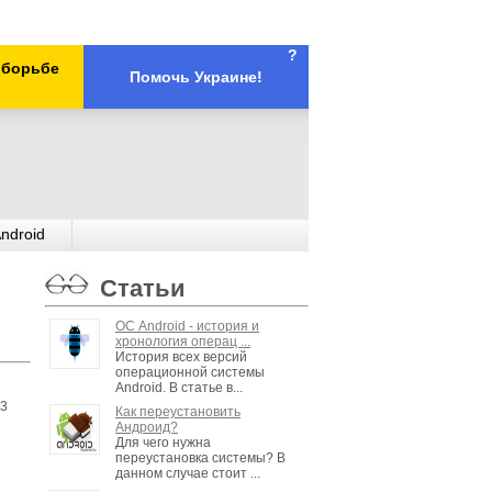
?
х борьбе
Помочь Украине!
ndroid
Статьи
ОС Android - история и
хронология операц ...
История всех версий
операционной системы
Android. В статье в...
83
Как переустановить
Андроид?
Для чего нужна
переустановка системы? В
данном случае стоит ...