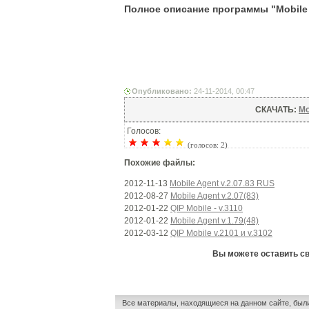
Полное описание программы "Mobile A
Опубликовано:
24-11-2014, 00:47
СКАЧАТЬ:
Mo
Голосов:
(голосов: 2)
Похожие файлы:
2012-11-13
Mobile Agent v.2.07.83 RUS
2012-08-27
Mobile Agent v.2.07(83)
2012-01-22
QIP Mobile - v.3110
2012-01-22
Mobile Agent v.1.79(48)
2012-03-12
QIP Mobile v.2101 и v.3102
Вы можете оставить сво
Все материалы, находящиеся на данном сайте, был