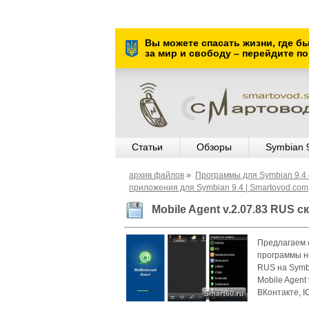
Вы можете спасать жизни, где б
за мир и свободу – перейдите по
Статьи
Обзоры
Symbian 
архив файлов
»
Программы для Symbian 9.4 
приложения для Symbian 9.4 | Smartovod.com
Mobile Agent v.2.07.83 RUS 
Предлагаем с
программы не
RUS на Symbi
Mobile Agent
ВКонтакте, I