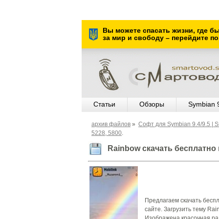
Вы можете спасать жизни, где б
за мир и свободу – перейдите по
Статьи
Обзоры
Symbian 
архив файлов
»
Софт для Symbian 9.4/9.5 | 
5228, 5800
.
Rainbow скачать бесплатно 
Предлагаем скачать беспл
сайте. Загрузить тему Rai
Изображена красочная ра