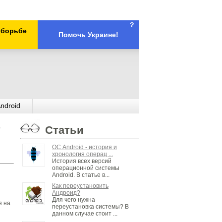
?
х борьбе
Помочь Украине!
ndroid
,
Статьи
ОС Android - история и
хронология операц ...
История всех версий
операционной системы
Android. В статье в...
Как переустановить
Андроид?
Для чего нужна
я на
переустановка системы? В
данном случае стоит ...