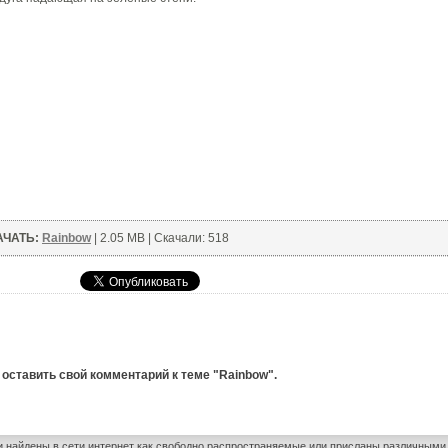
АЧАТЬ:
Rainbow
| 2.05 MB | Скачали: 518
оставить свой комментарий к теме "Rainbow".
и найдены в сети интернет как свободно распространяемые или присланы различным