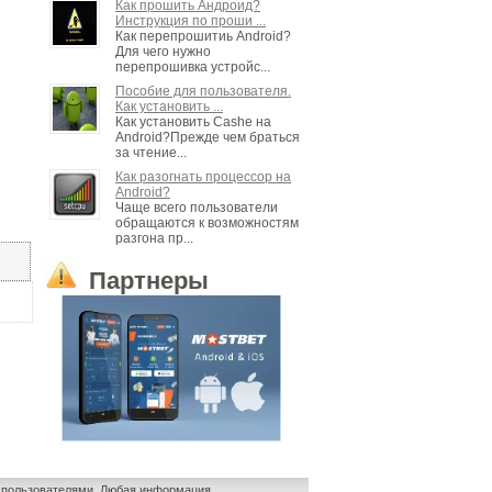
Как прошить Андроид?
Инструкция по проши ...
Как перепрошитиь Android?
Для чего нужно
перепрошивка устройс...
Пособие для пользователя.
Как установить ...
Как установить Cashe на
Android?Прежде чем браться
за чтение...
Как разогнать процессор на
Android?
Чаще всего пользователи
обращаются к возможностям
разгона пр...
Партнеры
и пользователями. Любая информация,