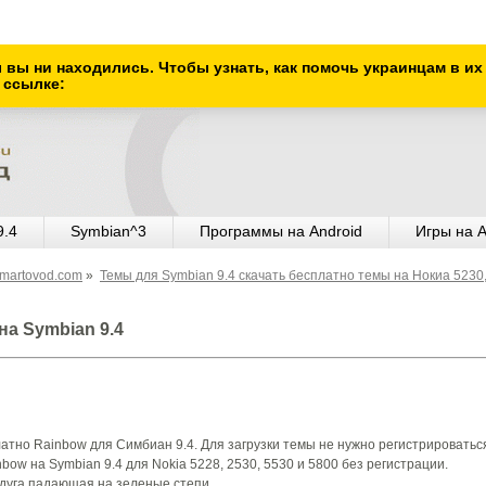
ы вы ни находились. Чтобы узнать, как помочь украинцам в и
 ссылке:
9.4
Symbian^3
Программы на Android
Игры на A
Smartovod.com
»
Темы для Symbian 9.4 скачать бесплатно темы на Нокиа 5230
на Symbian 9.4
атно Rainbow для Симбиан 9.4. Для загрузки темы не нужно регистрироватьс
nbow на Symbian 9.4 для Nokia 5228, 2530, 5530 и 5800 без регистрации.
дуга падающая на зеленые степи.