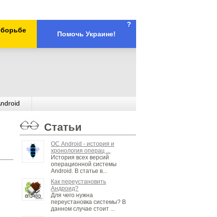
?
х борьбе
Помочь Украине!
ndroid
Статьи
ОС Android - история и
хронология операц ...
История всех версий
операционной системы
Android. В статье в...
Как переустановить
Андроид?
Для чего нужна
переустановка системы? В
данном случае стоит ...