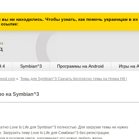
ы вы ни находились. Чтобы узнать, как помочь украинцам в и
 ссылке:
9.4
Symbian^3
Программы на Android
Игры на A
ovod.com
»
Темы для Symbian^3 Скачать бесплатно темы на Нокиа Н8 |
тно на Symbian^3
тно Love Is Life для Symbian^3 полностью. Для загрузки темы не нужно
. Загрузить тему Love Is Life для Симбиан^3 без регистрации.
я в розовом цвете, напоминает что нужно любить жизнь.