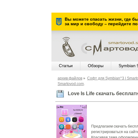
Вы можете спасать жизни, где б
за мир и свободу – перейдите по
Статьи
Обзоры
Symbian 
архив файлов
»
Софт для Symbian^3 | Smart
Smartovod.com
.
Love Is Life скачать беспла
Предлагаем скачать беспла
регистрироваться на сайте
Красивая тема оформленна