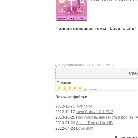
Полное описание темы "Love Is Life"
Опубликовано:
21-11-2012, 18:12
СКА
Голосов:
(голосов: 0)
Похожие файлы:
2012-11-21
love color
2012-11-17
Love Calc v.1.0.1 ENG
2013-10-25
Про любовь, ненависть и прочее (Ab
2013-01-22
Splice Tree of Life HD
2012-04-24
Love-BOX
Вы можете ос