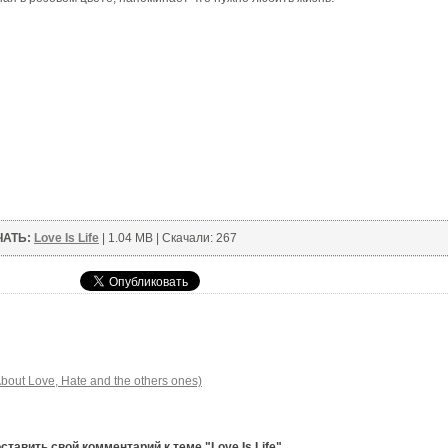
ЧАТЬ:
Love Is Life
| 1.04 MB | Скачали: 267
out Love, Hate and the others ones)
тавить свой комментарий к теме "Love Is Life".