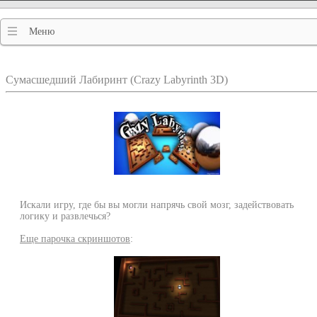
Меню
Сумасшедший Лабиринт (Crazy Labyrinth 3D)
Искали игру, где бы вы могли напрячь свой мозг, задействовать
логику и развлечься?
Еще парочка скриншотов
: