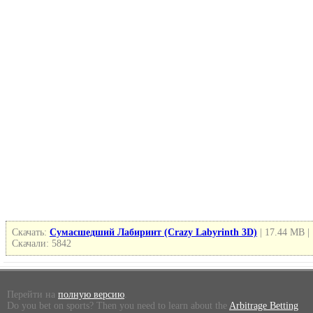
Скачать:
Сумасшедший Лабиринт (Crazy Labyrinth 3D)
| 17.44 MB |
Скачали: 5842
Перейти на
полную версию
.
Do you bet on sports? Then you need to learn about the
Arbitrage Betting