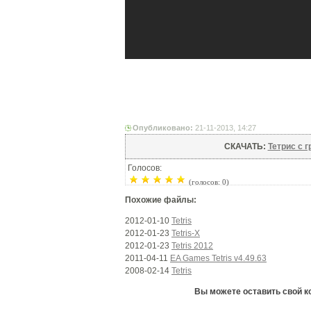
Опубликовано:
21-11-2013, 14:27
СКАЧАТЬ:
Тетрис с г
Голосов:
(голосов: 0)
Похожие файлы:
2012-01-10
Tetris
2012-01-23
Tetris-X
2012-01-23
Tetris 2012
2011-04-11
EA Games Tetris v4.49.63
2008-02-14
Tetris
Вы можете оставить свой ком