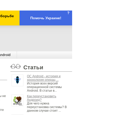
?
х борьбе
Помочь Украине!
ndroid
Статьи
ОС Android - история и
хронология операц ...
История всех версий
операционной системы
Android. В статье в...
ы не
Как переустановить
Андроид?
т
Для чего нужна
переустановка системы? В
йте
данном случае стоит ...