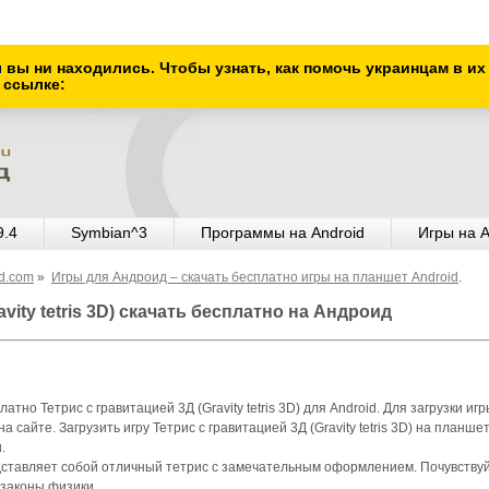
ы вы ни находились. Чтобы узнать, как помочь украинцам в и
 ссылке:
9.4
Symbian^3
Программы на Android
Игры на A
od.com
»
Игры для Андроид – скачать бесплатно игры на планшет Android
.
avity tetris 3D) скачать бесплатно на Андроид
тно Тетрис с гравитацией 3Д (Gravity tetris 3D) для Android. Для загрузки игр
 сайте. Загрузить игру Тетрис с гравитацией 3Д (Gravity tetris 3D) на планше
.
представляет собой отличный тетрис с замечательным оформлением. Почувству
 законы физики.