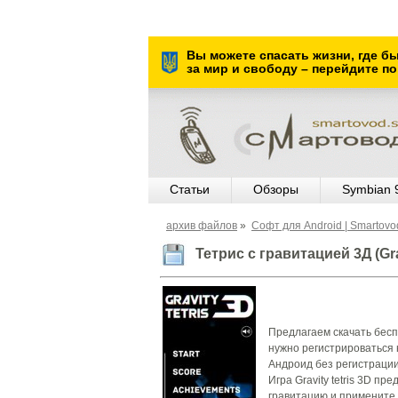
Вы можете спасать жизни, где б
за мир и свободу – перейдите по
Статьи
Обзоры
Symbian 
архив файлов
»
Cофт для Android | Smartov
Тетрис с гравитацией 3Д (Gr
Предлагаем скачать беспла
нужно регистрироваться на
Андроид без регистрации
Игра Gravity tetris 3D 
гравитацию и примените