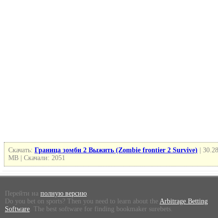
Скачать:
Граница зомби 2 Выжить (Zombie frontier 2 Survive)
| 30.2
MB | Скачали: 2051
Перейти на
полную версию
.
Do you bet on sports? Then you need to learn about the
Arbitrage Betting
Software
. The best software for finding bookmaker surebets.