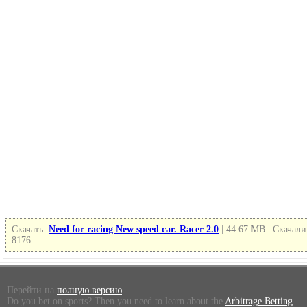
Скачать:
Need for racing New speed car. Racer 2.0
| 44.67 MB | Скачали
8176
Перейти на
полную версию
.
Do you bet on sports? Then you need to learn about the
Arbitrage Betting