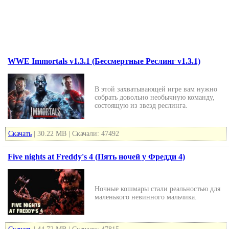
WWE Immortals v1.3.1 (Бессмертные Реслинг v1.3.1)
В этой захватывающей игре вам нужно
собрать довольно необычную команду,
состоящую из звезд реслинга.
Скачать
| 30.22 MB | Скачали: 47492
Five nights at Freddy's 4 (Пять ночей у Фредди 4)
Ночные кошмары стали реальностью для
маленького невинного мальчика.