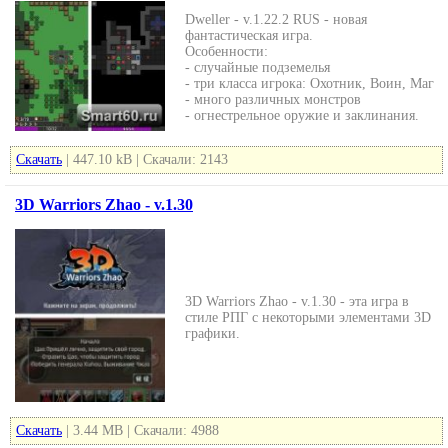
Dweller - v.1.22.2 RUS - новая
фантастическая игра.
Особенности:
- случайные подземелья
- три класса игрока: Охотник, Воин, Маг
- много различных монстров
- огнестрельное оружие и заклинания.
Скачать
| 447.10 kB | Скачали: 2143
3D Warriors Zhao - v.1.30
3D Warriors Zhao - v.1.30 - эта игра в
стиле РПГ с некоторыми элементами 3D
графики.
Скачать
| 3.44 MB | Скачали: 4988