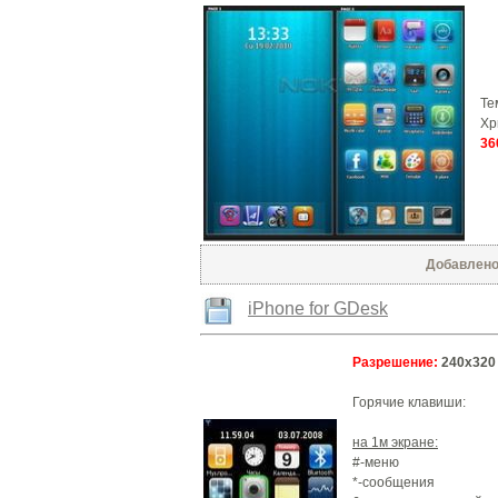
Те
Xp
36
Добавлено:
iPhone for GDesk
Разрешение:
240х320
Горячие клавиши:
на 1м экране:
#-меню
*-сообщения