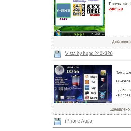
В комплекте 
240*320
Добавлено:
Vista by heps 240х320
Тема д
Обновле
- Добав
- Исправ
Добавлено: 
iPhone Aqua