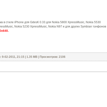
ма в стиле iPhone для GdesK 0.33 для Nokia 5800 XpressMusic, Nokia 5530
ressMusic, Nokia 5230 XpressMusic, Nokia N97 и для других Symbian тачфонов
0х640.
 9-02-2011, 21:15 | 1.35 MB | Просмотров: 2106