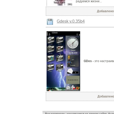
радуемся жизни...
Добавлено: 
Gdesk v.0.35b4
GDes -
это настраи
Добавлено:
Все материалы, находящиеся на данном сайте, был