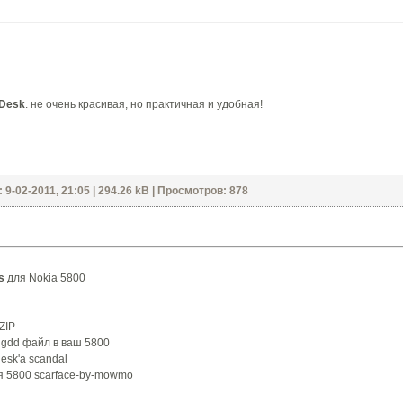
Desk
. не очень красивая, но практичная и удобная!
9-02-2011, 21:05 | 294.26 kB | Просмотров: 878
s
для Nokia 5800
ZIP
и gdd файл в ваш 5800
esk'a scandal
я 5800 scarface-by-mowmo