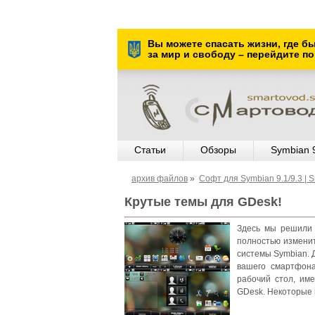
Вы можете спасать жизни, где б
за мир и свободу – перейдите по
Статьи
Обзоры
Symbian 
архив файлов
»
Софт для Symbian 9.1/9.3 | 
Крутые темы для GDesk!
Здесь мы решили
полностью изменит
системы Symbian. 
вашего смартфона
рабочий стол, им
GDesk. Некоторые и