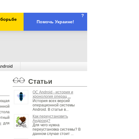
?
х борьбе
Помочь Украине!
ndroid
Статьи
ОС Android - история и
хронология операц ...
История всех версий
яющая
операционной системы
онной
Android. В статье в...
стола
Как переустановить
ртный
Андроид?
ы
для
Для чего нужна
переустановка системы? В
данном случае стоит ...