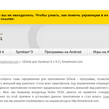
ы вы ни находились. Чтобы узнать, как помочь украинцам в и
 ссылке:
9.4
Symbian^3
Программы на Android
Игры на A
Smartovod.com
»
GDesk для Symbian 9.1-9.3 | Smartovod.com
.
 собрать темы оформления для приложения GDesk – программа, позвол
ь внешний вид рабочего стола всех смартфонов, под управлением операци
Данное приложение позволяет кардинально изменить внешний вид рабочего 
. Мне, как бывшему владельцу Nokia 5530, ужасно не нравился станда
енно по этой причине я установил данное приложение и стал искать
тем
з них мы решили опубликовать на нашем ресурсе http://smartovod.com.