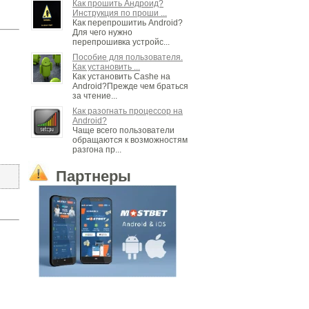
Как прошить Андроид?
Инструкция по проши ...
Как перепрошитиь Android?
Для чего нужно
перепрошивка устройс...
Пособие для пользователя.
Как установить ...
Как установить Cashe на
Android?Прежде чем браться
за чтение...
Как разогнать процессор на
Android?
Чаще всего пользователи
обращаются к возможностям
разгона пр...
Партнеры