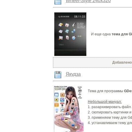
Wheel-Style 240x320
И еще одна
тема для G
Добавлено: 
Якудза
Tема для программы
GDe
Небольшой мануал:
1. разархивировать файл 
2. скопировать картинки 
3. применяем тему для Gd
4. устанавливаем тему дл