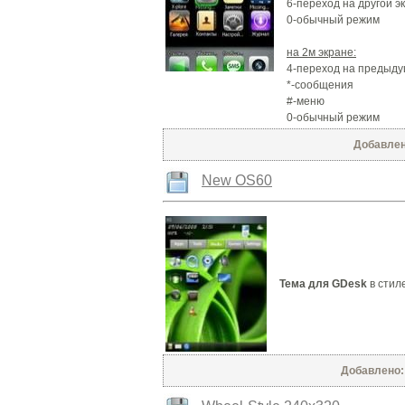
6-переход на другой э
0-обычный режим
на 2м экране:
4-переход на предыду
*-сообщения
#-меню
0-обычный режим
Добавлено
New OS60
Тема для GDesk
в стил
Добавлено: 