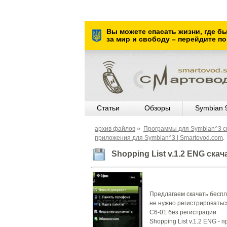
Вы можете спасать жизни, где б
за мир и свободу – перейдите по
Статьи
Обзоры
Symbian 
архив файлов
»
Программы для Symbian^3 ск
приложения для Symbian^3 | Smartovod.com
.
Shopping List v.1.2 ENG ска
Предлагаем скачать беспл
не нужно регистрироваться
С6-01 без регистрации.
Shopping List v.1.2 ENG 