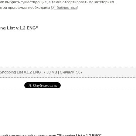
ли выбрать существующие, а также отсортировать по категориям.
этой программы необходимы
QT библиотеки
!
g List v.1.2 ENG"
Shopping List v.1.2 ENG
| 7.30 MB | Скачали: 567
вой комментарий к программе "Shopping List v.1.2 ENG".