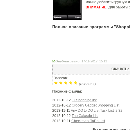
можно добавить вручную и
ВНИМАНИЕ!
Для работы 
Полное описание программы "Shoppin
Опубликовано:
17-11-2012, 15:12
СКАЧАТЬ:
Голосов:
(голосов: 0)
Похожие файлы:
2012-10-12
OI Shopping list
2012-10-12
Grocery Gadget Shopping List
2013-11-11
Any DO to DO List Task List [2.32]
2012-10-12
The Calasdo List
2012-10-11
Checkmark ToDo List
Вы можете оставить с