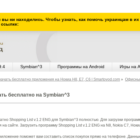
ы вы ни находились. Чтобы узнать, как помочь украинцам в и
 ссылке:
9.4
Symbian^3
Программы на Android
Игры на A
ачать бесплатно приложения на Нокиа Н8, E7, C6 | Smartovod.com
»
Офисны
чать бесплатно на Symbian^3
атно Shopping List v.1.2 ENG для Symbian^3 полностью. Для загрузки програ
 на сайте. Загрузить программу Shopping List v.1.2 ENG на N8, Nokia С7, Ноки
- приложение поможет вам составить список покупок прямо на телефоне. Данны