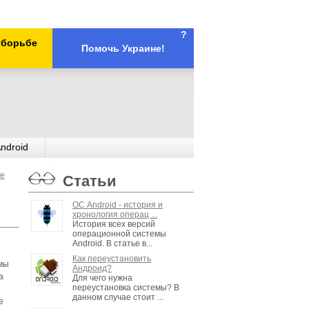
?
х борьбе
Помочь Украине!
ndroid
е
Статьи
ОС Android - история и
хронология операц ...
История всех версий
операционной системы
Android. В статье в...
Как переустановить
ммы
Андроид?
а
Для чего нужна
переустановка системы? В
данном случае стоит ...
е